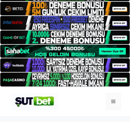
İçeriğe
atla
Menü