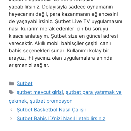
yapabilirsiniz. Dolayısıyla sadece oynamanın
heyecanını değil, para kazanmanın eğlencesini
de yaşayabilirsiniz. Şutbet Live TV uygulamasını
nasıl kurarım merak edenler için bu soruyu
kısaca anlatayım. Şutbet size en güncel adresi
verecektir. Akıllı mobil bahisçiler çeşitli canlı
bahis seçenekleri sunar. Kullanımı kolay bir
arayüz, ihtiyacınız olan uygulamalara anında
erişmenizi sağlar.
Kategoriler
Şutbet
Etiketler
şutbet mevcut girişi
,
şutbet para yatırmak ve
çekmek
,
şutbet promosyon
Şutbet Basketbol Nasıl Çalışır
Şutbet Bahis ID’nizi Nasıl İletebilirsiniz