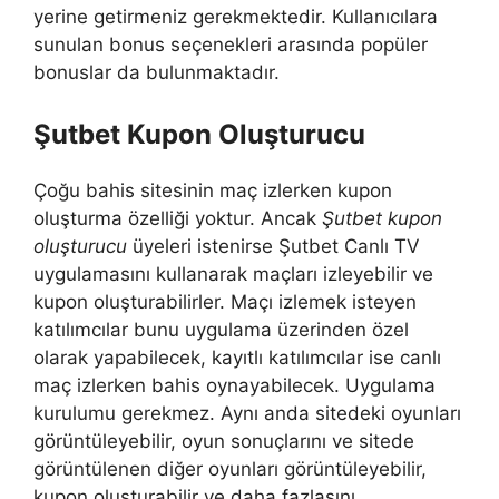
yerine getirmeniz gerekmektedir. Kullanıcılara
sunulan bonus seçenekleri arasında popüler
bonuslar da bulunmaktadır.
Şutbet Kupon Oluşturucu
Çoğu bahis sitesinin maç izlerken kupon
oluşturma özelliği yoktur. Ancak
Şutbet kupon
oluşturucu
üyeleri istenirse Şutbet Canlı TV
uygulamasını kullanarak maçları izleyebilir ve
kupon oluşturabilirler. Maçı izlemek isteyen
katılımcılar bunu uygulama üzerinden özel
olarak yapabilecek, kayıtlı katılımcılar ise canlı
maç izlerken bahis oynayabilecek. Uygulama
kurulumu gerekmez. Aynı anda sitedeki oyunları
görüntüleyebilir, oyun sonuçlarını ve sitede
görüntülenen diğer oyunları görüntüleyebilir,
kupon oluşturabilir ve daha fazlasını