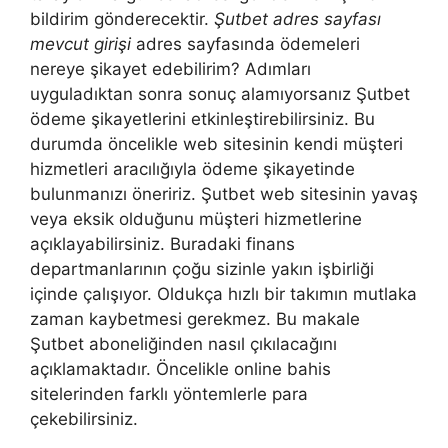
bildirim gönderecektir.
Şutbet adres sayfası
mevcut girişi
adres sayfasında ödemeleri
nereye şikayet edebilirim? Adımları
uyguladıktan sonra sonuç alamıyorsanız Şutbet
ödeme şikayetlerini etkinleştirebilirsiniz. Bu
durumda öncelikle web sitesinin kendi müşteri
hizmetleri aracılığıyla ödeme şikayetinde
bulunmanızı öneririz. Şutbet web sitesinin yavaş
veya eksik olduğunu müşteri hizmetlerine
açıklayabilirsiniz. Buradaki finans
departmanlarının çoğu sizinle yakın işbirliği
içinde çalışıyor. Oldukça hızlı bir takımın mutlaka
zaman kaybetmesi gerekmez. Bu makale
Şutbet aboneliğinden nasıl çıkılacağını
açıklamaktadır. Öncelikle online bahis
sitelerinden farklı yöntemlerle para
çekebilirsiniz.