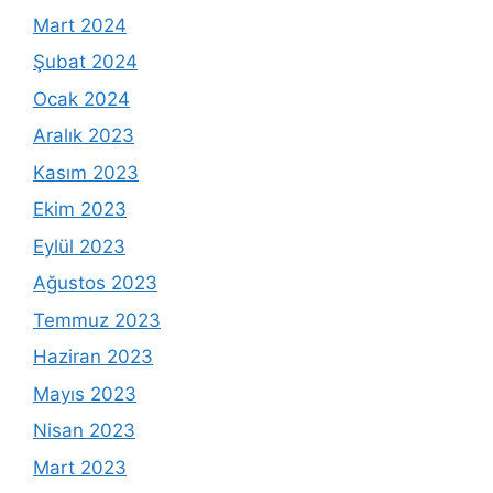
Mart 2024
Şubat 2024
Ocak 2024
Aralık 2023
Kasım 2023
Ekim 2023
Eylül 2023
Ağustos 2023
Temmuz 2023
Haziran 2023
Mayıs 2023
Nisan 2023
Mart 2023