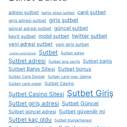
canli şutbet
adresi şutbet
bahis sitesi şutbet
giris şutbet
giris adresi şutbet
güncel şutbet
güncel adresi şutbet
twitter şutbet
mobil şutbet
kayit şutbet
yeni adresi şutbet
yeni giris şutbet
Şutbet
Şutbet adres
şutbet sportsbook
Şutbet adresi
Şutbet bahis
Şutbet ana sayfa
Şutbet Bahis Sitesi
Şutbet bonus
Şutbet Canlı Destek
Şutbet canlı maç izleme
Şutbet Casino
Şutbet canlı poker
Şutbet Giriş
Şutbet Casino Sitesi
Şutbet giriş adresi
Şutbet Güncel
Şutbet güvenilir mi
Şutbet güncel adresi
Şutbet kaç oldu
Şutbet Kumarhanesi