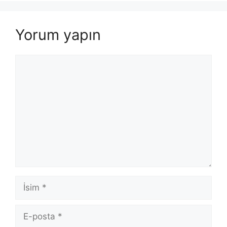
Yorum yapın
Yorum
İsim
E-
posta