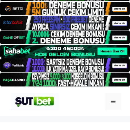
İçeriğe
atla
Menü