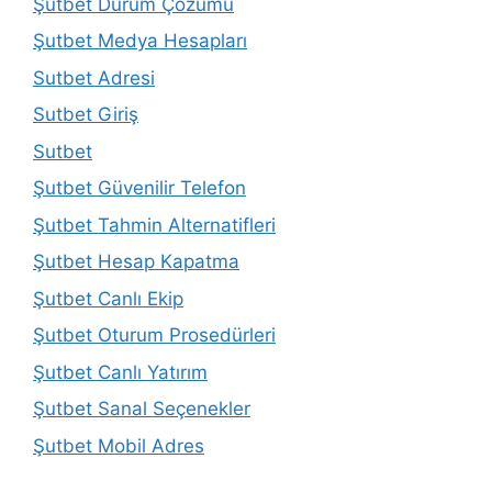
Şutbet Durum Çözümü
Şutbet Medya Hesapları
Sutbet Adresi
Sutbet Giriş
Sutbet
Şutbet Güvenilir Telefon
Şutbet Tahmin Alternatifleri
Şutbet Hesap Kapatma
Şutbet Canlı Ekip
Şutbet Oturum Prosedürleri
Şutbet Canlı Yatırım
Şutbet Sanal Seçenekler
Şutbet Mobil Adres