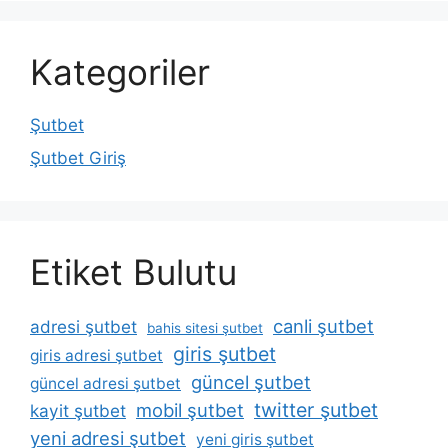
Kategoriler
Şutbet
Şutbet Giriş
Etiket Bulutu
canli şutbet
adresi şutbet
bahis sitesi şutbet
giris şutbet
giris adresi şutbet
güncel şutbet
güncel adresi şutbet
twitter şutbet
mobil şutbet
kayit şutbet
yeni adresi şutbet
yeni giris şutbet