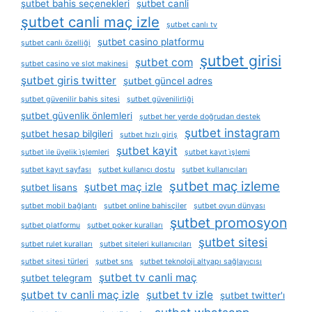
şutbet bahis seçenekleri
şutbet canli
şutbet canli maç izle
şutbet canlı tv
şutbet casino platformu
şutbet canlı özelliği
şutbet girisi
şutbet com
şutbet casino ve slot makinesi
şutbet giris twitter
şutbet güncel adres
şutbet güvenilir bahis sitesi
şutbet güvenilirliği
şutbet güvenlik önlemleri
şutbet her yerde doğrudan destek
şutbet instagram
şutbet hesap bilgileri
şutbet hızlı giriş
şutbet kayit
şutbet i̇le üyelik i̇şlemleri
şutbet kayıt i̇şlemi
şutbet kayıt sayfası
şutbet kullanıcı dostu
şutbet kullanıcıları
şutbet maç izleme
şutbet maç izle
şutbet lisans
şutbet mobil bağlantı
şutbet online bahisçiler
şutbet oyun dünyası
şutbet promosyon
şutbet platformu
şutbet poker kuralları
şutbet sitesi
şutbet rulet kuralları
şutbet siteleri kullanıcıları
şutbet sitesi türleri
şutbet sns
şutbet teknoloji altyapı sağlayıcısı
şutbet tv canli maç
şutbet telegram
şutbet tv canli maç izle
şutbet tv izle
şutbet twitter'ı