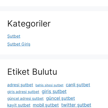
Kategoriler
Şutbet
Şutbet Giriş
Etiket Bulutu
canli şutbet
adresi şutbet
bahis sitesi şutbet
giris şutbet
giris adresi şutbet
güncel şutbet
güncel adresi şutbet
twitter şutbet
mobil şutbet
kayit şutbet