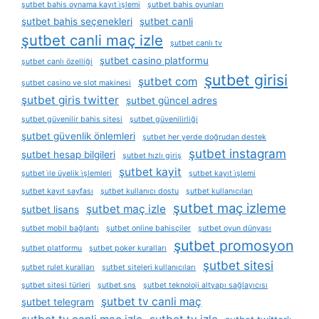
şutbet bahis oynama kayıt i̇şlemi
şutbet bahis oyunları
şutbet bahis seçenekleri
şutbet canli
şutbet canli maç izle
şutbet canlı tv
şutbet casino platformu
şutbet canlı özelliği
şutbet girisi
şutbet com
şutbet casino ve slot makinesi
şutbet giris twitter
şutbet güncel adres
şutbet güvenilir bahis sitesi
şutbet güvenilirliği
şutbet güvenlik önlemleri
şutbet her yerde doğrudan destek
şutbet instagram
şutbet hesap bilgileri
şutbet hızlı giriş
şutbet kayit
şutbet i̇le üyelik i̇şlemleri
şutbet kayıt i̇şlemi
şutbet kayıt sayfası
şutbet kullanıcı dostu
şutbet kullanıcıları
şutbet maç izleme
şutbet maç izle
şutbet lisans
şutbet mobil bağlantı
şutbet online bahisçiler
şutbet oyun dünyası
şutbet promosyon
şutbet platformu
şutbet poker kuralları
şutbet sitesi
şutbet rulet kuralları
şutbet siteleri kullanıcıları
şutbet sitesi türleri
şutbet sns
şutbet teknoloji altyapı sağlayıcısı
şutbet tv canli maç
şutbet telegram