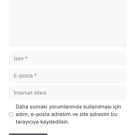
İsim
E-
posta
İnternet
sitesi
Daha sonraki yorumlarımda kullanılması için
adım, e-posta adresim ve site adresim bu
tarayıcıya kaydedilsin.