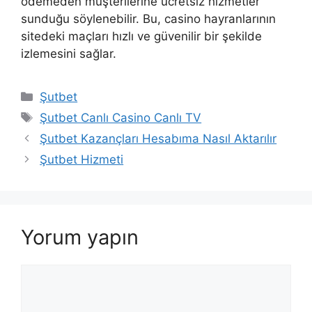
ödemeden müşterilerine ücretsiz hizmetler
sunduğu söylenebilir. Bu, casino hayranlarının
sitedeki maçları hızlı ve güvenilir bir şekilde
izlemesini sağlar.
Kategoriler
Şutbet
Etiketler
Şutbet Canlı Casino Canlı TV
Şutbet Kazançları Hesabıma Nasıl Aktarılır
Şutbet Hizmeti
Yorum yapın
Yorum