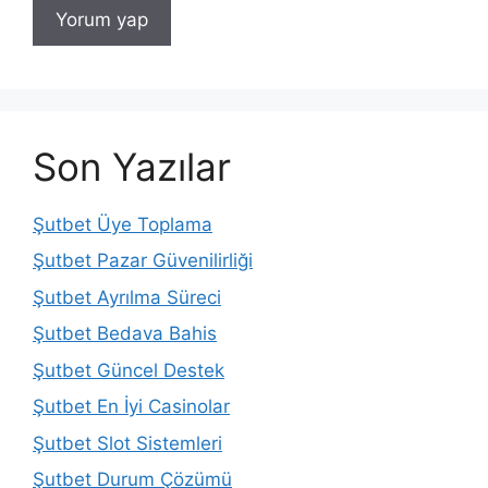
Son Yazılar
Şutbet Üye Toplama
Şutbet Pazar Güvenilirliği
Şutbet Ayrılma Süreci
Şutbet Bedava Bahis
Şutbet Güncel Destek
Şutbet En İyi Casinolar
Şutbet Slot Sistemleri
Şutbet Durum Çözümü