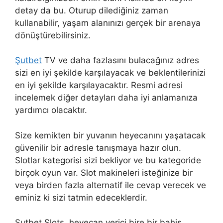
detay da bu. Oturup dilediğiniz zaman
kullanabilir, yaşam alanınızı gerçek bir arenaya
dönüştürebilirsiniz.
Şutbet
TV ve daha fazlasını bulacağınız adres
sizi en iyi şekilde karşılayacak ve beklentilerinizi
en iyi şekilde karşılayacaktır. Resmi adresi
incelemek diğer detayları daha iyi anlamanıza
yardımcı olacaktır.
Size kemikten bir yuvanın heyecanını yaşatacak
güvenilir bir adresle tanışmaya hazır olun.
Slotlar kategorisi sizi bekliyor ve bu kategoride
birçok oyun var. Slot makineleri isteğinize bir
veya birden fazla alternatif ile cevap verecek ve
eminiz ki sizi tatmin edeceklerdir.
Şutbet Slots, heyecan verici bire bir bahis