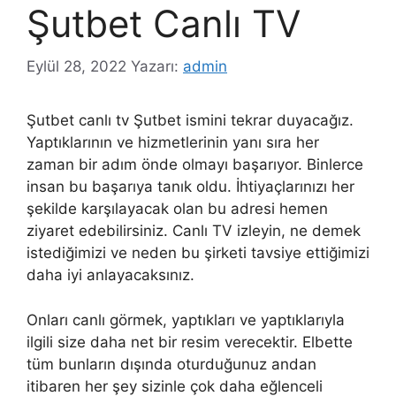
Şutbet Canlı TV
Eylül 28, 2022
Yazarı:
admin
Şutbet canlı tv Şutbet ismini tekrar duyacağız.
Yaptıklarının ve hizmetlerinin yanı sıra her
zaman bir adım önde olmayı başarıyor. Binlerce
insan bu başarıya tanık oldu. İhtiyaçlarınızı her
şekilde karşılayacak olan bu adresi hemen
ziyaret edebilirsiniz. Canlı TV izleyin, ne demek
istediğimizi ve neden bu şirketi tavsiye ettiğimizi
daha iyi anlayacaksınız.
Onları canlı görmek, yaptıkları ve yaptıklarıyla
ilgili size daha net bir resim verecektir. Elbette
tüm bunların dışında oturduğunuz andan
itibaren her şey sizinle çok daha eğlenceli