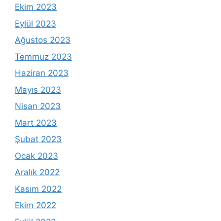
Ekim 2023
Eylül 2023
Ağustos 2023
Temmuz 2023
Haziran 2023
Mayıs 2023
Nisan 2023
Mart 2023
Şubat 2023
Ocak 2023
Aralık 2022
Kasım 2022
Ekim 2022