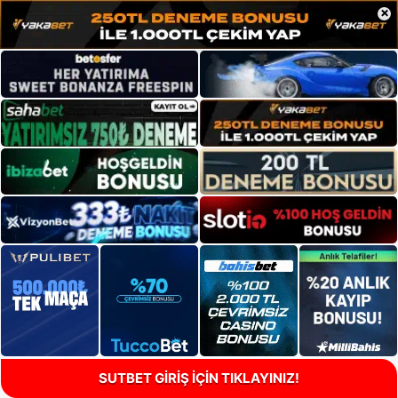
×
SUTBET GİRİŞ İÇİN TIKLAYINIZ!