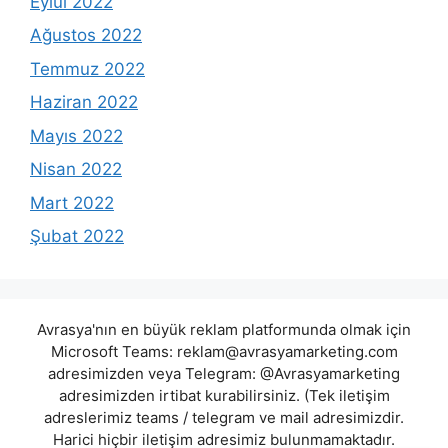
Eylül 2022
Ağustos 2022
Temmuz 2022
Haziran 2022
Mayıs 2022
Nisan 2022
Mart 2022
Şubat 2022
Avrasya'nın en büyük reklam platformunda olmak için
Microsoft Teams:
reklam@avrasyamarketing.com
adresimizden veya Telegram: @Avrasyamarketing
adresimizden irtibat kurabilirsiniz. (Tek iletişim
adreslerimiz teams / telegram ve mail adresimizdir.
Harici hiçbir iletişim adresimiz bulunmamaktadır.