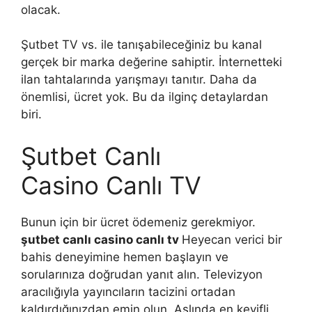
olacak.
Şutbet TV vs. ile tanışabileceğiniz bu kanal
gerçek bir marka değerine sahiptir. İnternetteki
ilan tahtalarında yarışmayı tanıtır. Daha da
önemlisi, ücret yok. Bu da ilginç detaylardan
biri.
Şutbet Canlı
Casino Canlı TV
Bunun için bir ücret ödemeniz gerekmiyor.
şutbet canlı casino canlı tv
Heyecan verici bir
bahis deneyimine hemen başlayın ve
sorularınıza doğrudan yanıt alın. Televizyon
aracılığıyla yayıncıların tacizini ortadan
kaldırdığınızdan emin olun. Aslında en keyifli