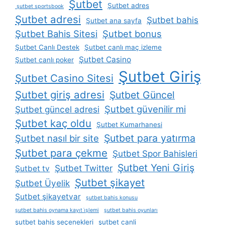
Şutbet
Şutbet adres
şutbet sportsbook
Şutbet adresi
Şutbet bahis
Şutbet ana sayfa
Şutbet Bahis Sitesi
Şutbet bonus
Şutbet Canlı Destek
Şutbet canlı maç izleme
Şutbet Casino
Şutbet canlı poker
Şutbet Giriş
Şutbet Casino Sitesi
Şutbet giriş adresi
Şutbet Güncel
Şutbet güvenilir mi
Şutbet güncel adresi
Şutbet kaç oldu
Şutbet Kumarhanesi
Şutbet para yatırma
Şutbet nasıl bir site
Şutbet para çekme
Şutbet Spor Bahisleri
Şutbet Yeni Giriş
Şutbet Twitter
Şutbet tv
Şutbet şikayet
Şutbet Üyelik
Şutbet şikayetvar
şutbet bahis konusu
şutbet bahis oynama kayıt i̇şlemi
şutbet bahis oyunları
şutbet bahis seçenekleri
şutbet canli