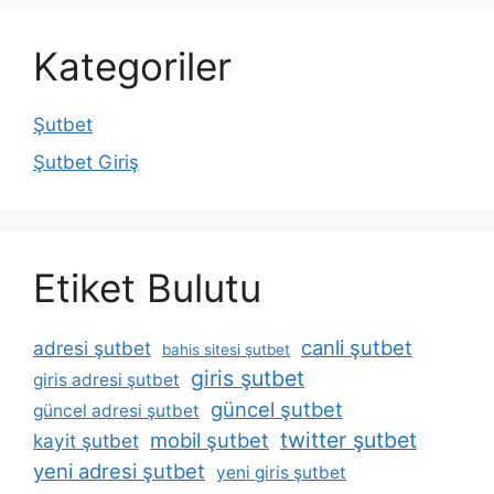
Kategoriler
Şutbet
Şutbet Giriş
Etiket Bulutu
canli şutbet
adresi şutbet
bahis sitesi şutbet
giris şutbet
giris adresi şutbet
güncel şutbet
güncel adresi şutbet
twitter şutbet
mobil şutbet
kayit şutbet
yeni adresi şutbet
yeni giris şutbet