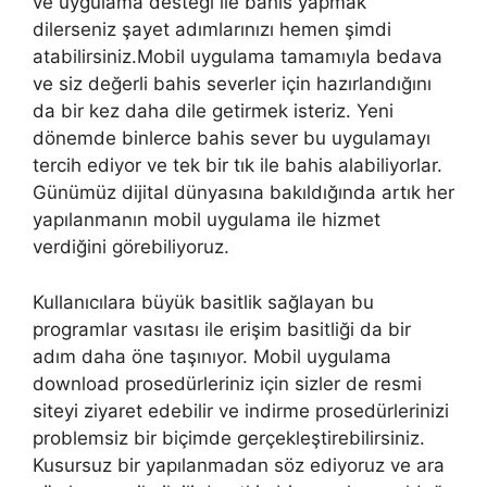
ve uygulama desteği ile bahis yapmak
dilerseniz şayet adımlarınızı hemen şimdi
atabilirsiniz.Mobil uygulama tamamıyla bedava
ve siz değerli bahis severler için hazırlandığını
da bir kez daha dile getirmek isteriz. Yeni
dönemde binlerce bahis sever bu uygulamayı
tercih ediyor ve tek bir tık ile bahis alabiliyorlar.
Günümüz dijital dünyasına bakıldığında artık her
yapılanmanın mobil uygulama ile hizmet
verdiğini görebiliyoruz.
Kullanıcılara büyük basitlik sağlayan bu
programlar vasıtası ile erişim basitliği da bir
adım daha öne taşınıyor. Mobil uygulama
download prosedürleriniz için sizler de resmi
siteyi ziyaret edebilir ve indirme prosedürlerinizi
problemsiz bir biçimde gerçekleştirebilirsiniz.
Kusursuz bir yapılanmadan söz ediyoruz ve ara