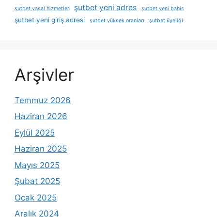
şutbet yeni adres
şutbet yasal hizmetler
şutbet yeni bahis
şutbet yeni giriş adresi
şutbet yüksek oranları
şutbet üyeliği
Arşivler
Temmuz 2026
Haziran 2026
Eylül 2025
Haziran 2025
Mayıs 2025
Şubat 2025
Ocak 2025
Aralık 2024