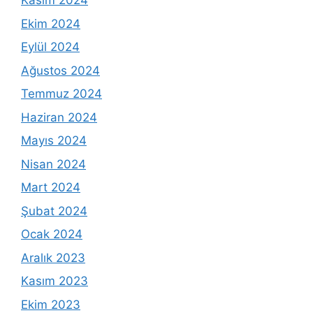
Kasım 2024
Ekim 2024
Eylül 2024
Ağustos 2024
Temmuz 2024
Haziran 2024
Mayıs 2024
Nisan 2024
Mart 2024
Şubat 2024
Ocak 2024
Aralık 2023
Kasım 2023
Ekim 2023