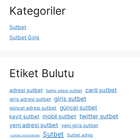
Kategoriler
Şutbet
Şutbet Giriş
Etiket Bulutu
canli şutbet
adresi şutbet
bahis sitesi şutbet
giris şutbet
giris adresi şutbet
güncel şutbet
güncel adresi şutbet
twitter şutbet
mobil şutbet
kayit şutbet
yeni adresi şutbet
yeni giris şutbet
Şutbet
Şutbet adres
şutbet sportsbook