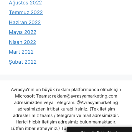
Ağustos 2022
Temmuz 2022
Haziran 2022
Mayıs 2022
Nisan 2022
Mart 2022
Şubat 2022
Avrasya'nın en büyük reklam platformunda olmak için
Microsoft Teams:
reklam@avrasyamarketing.com
adresimizden veya Telegram: @Avrasyamarketing
adresimizden irtibat kurabilirsiniz. (Tek iletişim
adreslerimiz teams / telegram ve mail adresimizdir.
Harici hiçbir iletişim adresimiz bulunmamaktadır.
Lütfen itibar etmeyiniz.) Türkiye yasalarına göre 7258