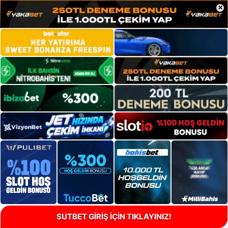
×
SUTBET GİRİŞ İÇİN TIKLAYINIZ!