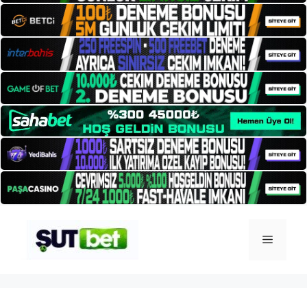
İçeriğe
atla
Menü