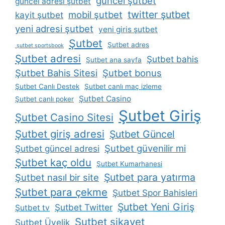
güncel şutbet
güncel adresi şutbet
twitter şutbet
mobil şutbet
kayit şutbet
yeni adresi şutbet
yeni giris şutbet
Şutbet
Şutbet adres
şutbet sportsbook
Şutbet adresi
Şutbet bahis
Şutbet ana sayfa
Şutbet Bahis Sitesi
Şutbet bonus
Şutbet Canlı Destek
Şutbet canlı maç izleme
Şutbet Casino
Şutbet canlı poker
Şutbet Giriş
Şutbet Casino Sitesi
Şutbet giriş adresi
Şutbet Güncel
Şutbet güvenilir mi
Şutbet güncel adresi
Şutbet kaç oldu
Şutbet Kumarhanesi
Şutbet para yatırma
Şutbet nasıl bir site
Şutbet para çekme
Şutbet Spor Bahisleri
Şutbet Yeni Giriş
Şutbet Twitter
Şutbet tv
Şutbet şikayet
Şutbet Üyelik