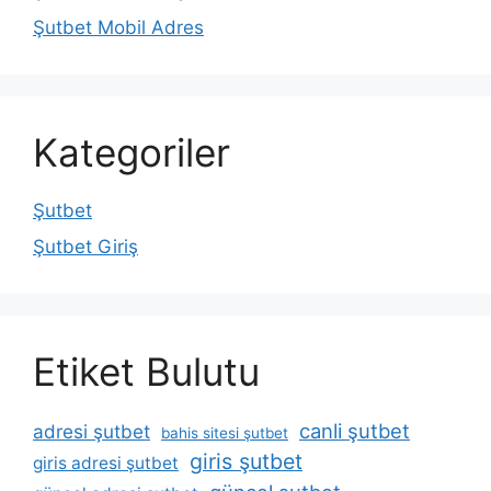
Şutbet Mobil Adres
Kategoriler
Şutbet
Şutbet Giriş
Etiket Bulutu
canli şutbet
adresi şutbet
bahis sitesi şutbet
giris şutbet
giris adresi şutbet