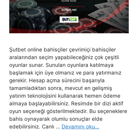
Şutbet online bahisçiler çevrimiçi bahisçiler
aralarından seçim yapabileceğiniz çok çeşitli
oyunlar sunar. Sunulan oyunlara katılmaya
başlamak için üye olmanız ve para yatırmanız
gerekir. Hesap açma sürecini başarıyla
tamamladıktan sonra, mevcut en gelişmiş
yatırım teknolojisini kullanarak hemen ödeme
almaya başlayabilirsiniz. Resimde bir dizi aktif
oyun seçeneği gösterilmektedir. Bu seçeneklere
bahis oynayarak olumlu sonuçlar elde
edebilirsiniz. Canlı …
Devamını oku…