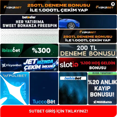
×
SUTBET GİRİŞ İÇİN TIKLAYINIZ!