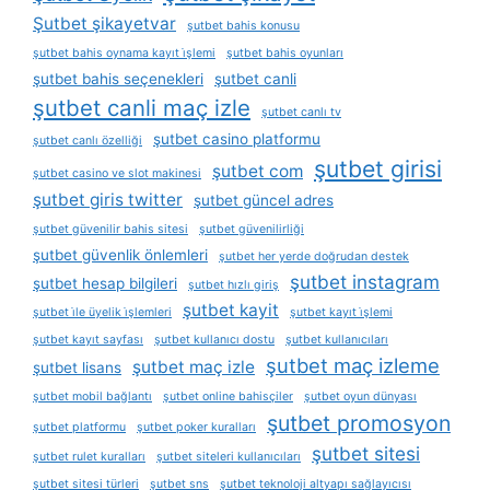
Şutbet şikayetvar
şutbet bahis konusu
şutbet bahis oynama kayıt i̇şlemi
şutbet bahis oyunları
şutbet bahis seçenekleri
şutbet canli
şutbet canli maç izle
şutbet canlı tv
şutbet casino platformu
şutbet canlı özelliği
şutbet girisi
şutbet com
şutbet casino ve slot makinesi
şutbet giris twitter
şutbet güncel adres
şutbet güvenilir bahis sitesi
şutbet güvenilirliği
şutbet güvenlik önlemleri
şutbet her yerde doğrudan destek
şutbet instagram
şutbet hesap bilgileri
şutbet hızlı giriş
şutbet kayit
şutbet i̇le üyelik i̇şlemleri
şutbet kayıt i̇şlemi
şutbet kayıt sayfası
şutbet kullanıcı dostu
şutbet kullanıcıları
şutbet maç izleme
şutbet maç izle
şutbet lisans
şutbet mobil bağlantı
şutbet online bahisçiler
şutbet oyun dünyası
şutbet promosyon
şutbet platformu
şutbet poker kuralları
şutbet sitesi
şutbet rulet kuralları
şutbet siteleri kullanıcıları
şutbet sitesi türleri
şutbet sns
şutbet teknoloji altyapı sağlayıcısı