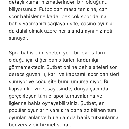
detaylı kumar hizmetlerinden biri olduğunu
biliyorsunuz. Futboldan masa tenisine, canlı
spor bahislerine kadar pek çok spor dalına
bahis yapmanızı sağlayan site, casino oyunları
da dahil olmak üzere her alanda aynı hizmeti
sunuyor.
Spor bahisleri nispeten yeni bir bahis türü
olduğu için diğer bahis türleri kadar ilgi
görmemektedir. Şutbet online bahis siteleri son
derece güvenilir, karlı ve kapsamlı spor bahisleri
sunuyor ve çoğu site bunu umursamıyor. Bu
kapsamlı hizmet sayesinde, dünya çapında
gerçekleşen tüm e-spor turnuvalarına ve
liglerine bahis oynayabilirsiniz. Şutbet, en
popüler oyunların yanı sıra daha az bilinen tüm
oyunları anlar ve bu anlamda bahis tutkunlarına
benzersiz bir hizmet sunar.