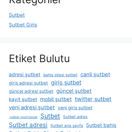
Şutbet
Şutbet Giriş
Etiket Bulutu
canli şutbet
adresi şutbet
bahis sitesi şutbet
giris şutbet
giris adresi şutbet
güncel şutbet
güncel adresi şutbet
twitter şutbet
mobil şutbet
kayit şutbet
yeni adresi şutbet
yeni giris şutbet
Şutbet
Şutbet adres
şutbet sportsbook
Şutbet adresi
Şutbet bahis
Şutbet ana sayfa