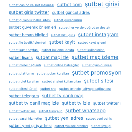
şutbet girisi
şutbet com
şutbet casino ve slot makinesi
şutbet giris twitter
şutbet güncel adres
şutbet güvenilir bahis sitesi
şutbet güvenilirliği
şutbet güvenlik önlemleri
şutbet her yerde doğrudan destek
şutbet instagram
şutbet hesap bilgileri
şutbet hızlı giriş
şutbet kayit
şutbet i̇le üyelik i̇şlemleri
şutbet kayıt i̇şlemi
şutbet kayıt sayfası
şutbet kullanıcı dostu
şutbet kullanıcıları
şutbet maç izleme
şutbet maç izle
şutbet lisans
şutbet mobil bağlantı
şutbet online bahisçiler
şutbet oyun dünyası
şutbet promosyon
şutbet platformu
şutbet poker kuralları
şutbet sitesi
şutbet rulet kuralları
şutbet siteleri kullanıcıları
şutbet sitesi türleri
şutbet sns
şutbet teknoloji altyapı sağlayıcısı
şutbet tv canli maç
şutbet telegram
şutbet tv canli maç izle
şutbet tv izle
şutbet twitter'ı
şutbet whatsapp
şutbet twitter sns
şutbet türkçe i̇p
şutbet yeni adres
şutbet yasal hizmetler
şutbet yeni bahis
şutbet yeni giriş adresi
şutbet yüksek oranları
şutbet üyeliği