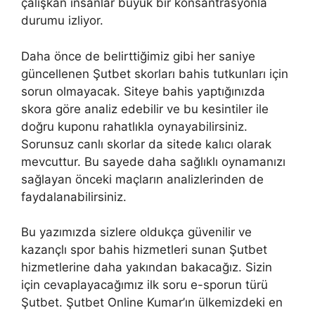
çalışkan insanlar büyük bir konsantrasyonla
durumu izliyor.
Daha önce de belirttiğimiz gibi her saniye
güncellenen Şutbet skorları bahis tutkunları için
sorun olmayacak. Siteye bahis yaptığınızda
skora göre analiz edebilir ve bu kesintiler ile
doğru kuponu rahatlıkla oynayabilirsiniz.
Sorunsuz canlı skorlar da sitede kalıcı olarak
mevcuttur. Bu sayede daha sağlıklı oynamanızı
sağlayan önceki maçların analizlerinden de
faydalanabilirsiniz.
Bu yazımızda sizlere oldukça güvenilir ve
kazançlı spor bahis hizmetleri sunan Şutbet
hizmetlerine daha yakından bakacağız. Sizin
için cevaplayacağımız ilk soru e-sporun türü
Şutbet. Şutbet Online Kumar’ın ülkemizdeki en