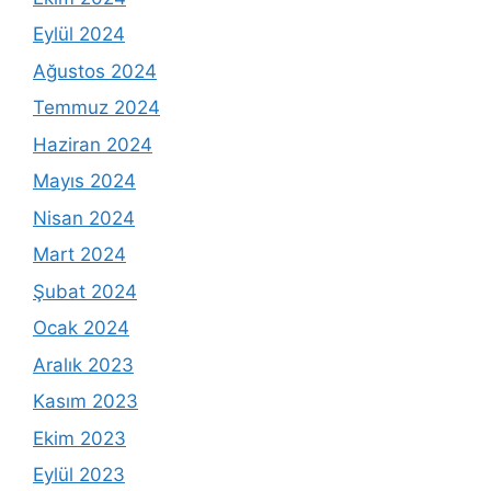
Eylül 2024
Ağustos 2024
Temmuz 2024
Haziran 2024
Mayıs 2024
Nisan 2024
Mart 2024
Şubat 2024
Ocak 2024
Aralık 2023
Kasım 2023
Ekim 2023
Eylül 2023