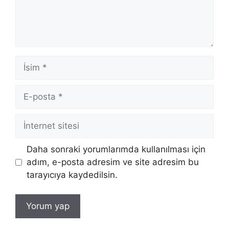
İsim
E-
posta
İnternet
sitesi
Daha sonraki yorumlarımda kullanılması için
adım, e-posta adresim ve site adresim bu
tarayıcıya kaydedilsin.