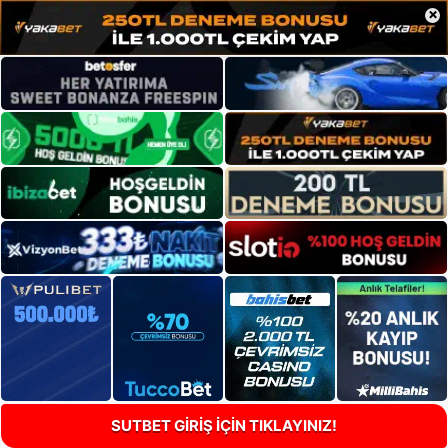
×
SUTBET GİRİŞ İÇİN TIKLAYINIZ!