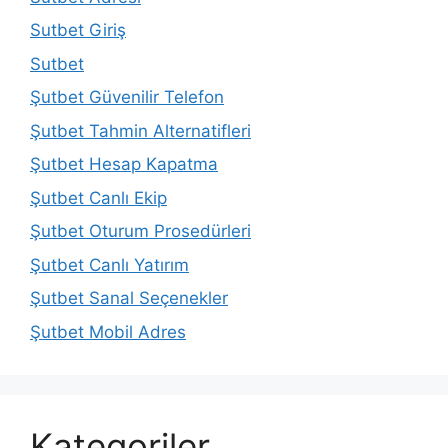
Sutbet Giriş
Sutbet
Şutbet Güvenilir Telefon
Şutbet Tahmin Alternatifleri
Şutbet Hesap Kapatma
Şutbet Canlı Ekip
Şutbet Oturum Prosedürleri
Şutbet Canlı Yatırım
Şutbet Sanal Seçenekler
Şutbet Mobil Adres
Kategoriler