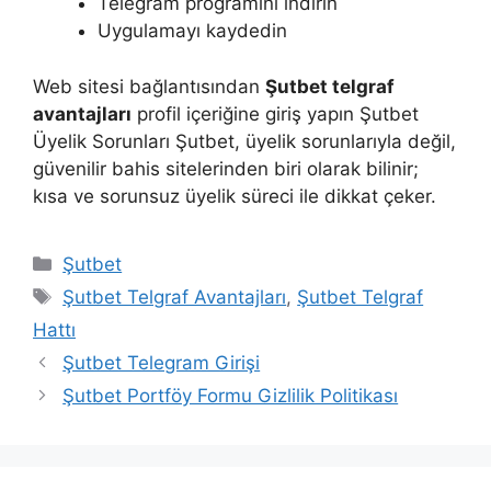
Telegram programını indirin
Uygulamayı kaydedin
Web sitesi bağlantısından
Şutbet telgraf
avantajları
profil içeriğine giriş yapın Şutbet
Üyelik Sorunları Şutbet, üyelik sorunlarıyla değil,
güvenilir bahis sitelerinden biri olarak bilinir;
kısa ve sorunsuz üyelik süreci ile dikkat çeker.
Kategoriler
Şutbet
Etiketler
Şutbet Telgraf Avantajları
,
Şutbet Telgraf
Hattı
Şutbet Telegram Girişi
Şutbet Portföy Formu Gizlilik Politikası