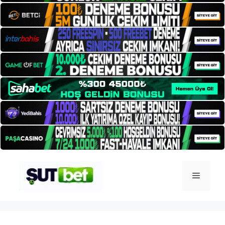
İçeriğe
atla
Menü