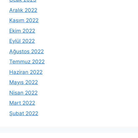
Aralık 2022
Kasım 2022
Ekim 2022
Eylül 2022
Ağustos 2022
Temmuz 2022
Haziran 2022
Mayıs 2022
Nisan 2022
Mart 2022
Şubat 2022