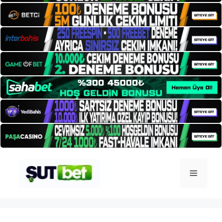
İçeriğe
atla
Menü