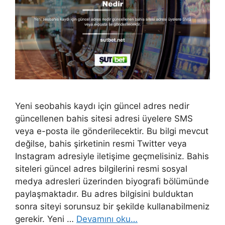
Yeni seobahis kaydı için güncel adres nedir
güncellenen bahis sitesi adresi üyelere SMS
veya e-posta ile gönderilecektir. Bu bilgi mevcut
değilse, bahis şirketinin resmi Twitter veya
Instagram adresiyle iletişime geçmelisiniz. Bahis
siteleri güncel adres bilgilerini resmi sosyal
medya adresleri üzerinden biyografi bölümünde
paylaşmaktadır. Bu adres bilgisini bulduktan
sonra siteyi sorunsuz bir şekilde kullanabilmeniz
gerekir. Yeni …
Devamını oku…