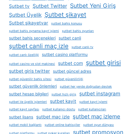
Şutbet Yeni Giriş
Şutbet Twitter
Şutbet tv
Şutbet şikayet
Şutbet Üyelik
Şutbet şikayetvar
şutbet bahis konusu
şutbet bahis oynama kayıt i̇şlemi
şutbet bahis oyunları
şutbet bahis seçenekleri
şutbet canli
şutbet canli maç izle
şutbet canlı tv
şutbet casino platformu
şutbet canlı özelliği
şutbet girisi
şutbet com
şutbet casino ve slot makinesi
şutbet giris twitter
şutbet güncel adres
şutbet güvenilir bahis sitesi
şutbet güvenilirliği
şutbet güvenlik önlemleri
şutbet her yerde doğrudan destek
şutbet instagram
şutbet hesap bilgileri
şutbet hızlı giriş
şutbet kayit
şutbet i̇le üyelik i̇şlemleri
şutbet kayıt i̇şlemi
şutbet kayıt sayfası
şutbet kullanıcı dostu
şutbet kullanıcıları
şutbet maç izleme
şutbet maç izle
şutbet lisans
şutbet mobil bağlantı
şutbet online bahisçiler
şutbet oyun dünyası
şutbet promosyon
şutbet platformu
şutbet poker kuralları