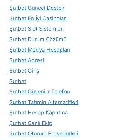
Şutbet Güncel Destek
Şutbet En İyi Casinolar
Şutbet Slot Sistemleri
Şutbet Durum Çözümü
Şutbet Medya Hesapları
Sutbet Adresi
Sutbet Giriş
Sutbet
Şutbet Güvenilir Telefon
Şutbet Tahmin Alternatifleri
Şutbet Hesap Kapatma
Şutbet Canlı Ekip
Şutbet Oturum Prosedürleri