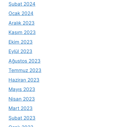
Şubat 2024
Ocak 2024
Aralık 2023
Kasım 2023
Ekim 2023
Eylül 2023
Ağustos 2023
Temmuz 2023
Haziran 2023
Mayıs 2023
Nisan 2023
Mart 2023
Şubat 2023