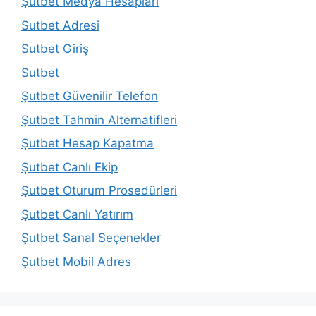
Şutbet Medya Hesapları
Sutbet Adresi
Sutbet Giriş
Sutbet
Şutbet Güvenilir Telefon
Şutbet Tahmin Alternatifleri
Şutbet Hesap Kapatma
Şutbet Canlı Ekip
Şutbet Oturum Prosedürleri
Şutbet Canlı Yatırım
Şutbet Sanal Seçenekler
Şutbet Mobil Adres