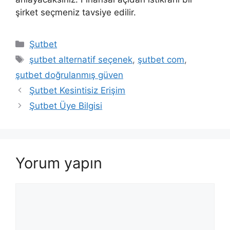
şirket seçmeniz tavsiye edilir.
Kategoriler
Şutbet
Etiketler
şutbet alternatif seçenek
,
şutbet com
,
şutbet doğrulanmış güven
Şutbet Kesintisiz Erişim
Şutbet Üye Bilgisi
Yorum yapın
Yorum