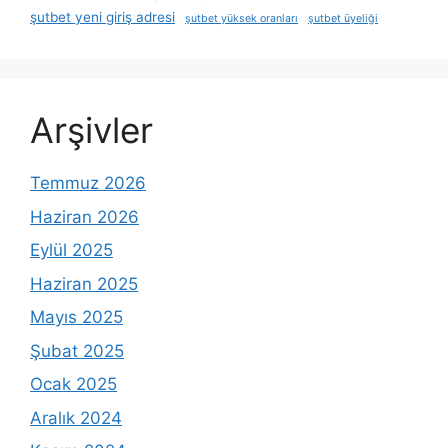
şutbet yeni giriş adresi
şutbet yüksek oranları
şutbet üyeliği
Arşivler
Temmuz 2026
Haziran 2026
Eylül 2025
Haziran 2025
Mayıs 2025
Şubat 2025
Ocak 2025
Aralık 2024