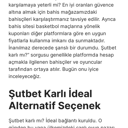
karşılamaya yeterli mi? En iyi oranları güvence
altına almak için bahis mağazamızdaki
bahisçileri karşılaştırmanız tavsiye edilir. Ayrıca
bahis sitesi basketbol maçlarına yönelik
kuponları diğer platformlara göre en uygun
fiyatlarla kullanma imkanı da sunmaktadır.
İnanılmaz derecede şanslı bir durumdu. Şutbet
karlı mı?” sorgusu genellikle platformda hesap
açmakla ilgilenen bahisçiler ve oyuncular
tarafından ortaya atılır. Bugün onu iyice
inceleyeceğiz.
Şutbet Karlı İdeal
Alternatif Seçenek
Şutbet karlı mı? İdeal bağlantı kuruldu. O
günden bu yana ülkemizdeki canlı oyun pazarı,