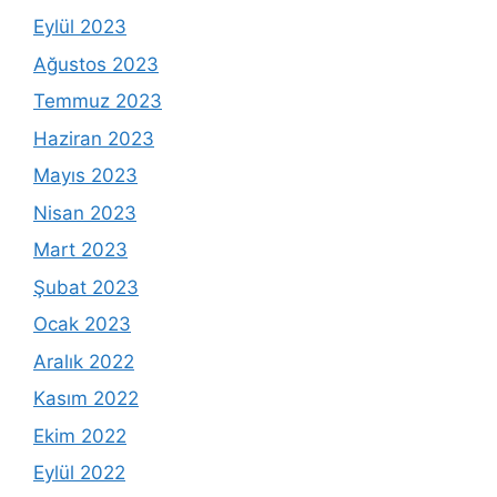
Eylül 2023
Ağustos 2023
Temmuz 2023
Haziran 2023
Mayıs 2023
Nisan 2023
Mart 2023
Şubat 2023
Ocak 2023
Aralık 2022
Kasım 2022
Ekim 2022
Eylül 2022