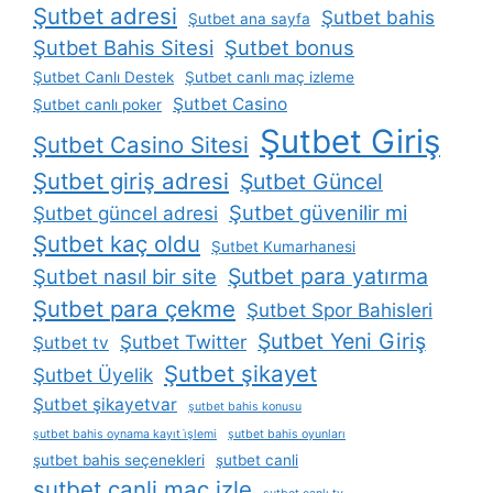
Şutbet adresi
Şutbet bahis
Şutbet ana sayfa
Şutbet Bahis Sitesi
Şutbet bonus
Şutbet Canlı Destek
Şutbet canlı maç izleme
Şutbet Casino
Şutbet canlı poker
Şutbet Giriş
Şutbet Casino Sitesi
Şutbet giriş adresi
Şutbet Güncel
Şutbet güvenilir mi
Şutbet güncel adresi
Şutbet kaç oldu
Şutbet Kumarhanesi
Şutbet para yatırma
Şutbet nasıl bir site
Şutbet para çekme
Şutbet Spor Bahisleri
Şutbet Yeni Giriş
Şutbet Twitter
Şutbet tv
Şutbet şikayet
Şutbet Üyelik
Şutbet şikayetvar
şutbet bahis konusu
şutbet bahis oynama kayıt i̇şlemi
şutbet bahis oyunları
şutbet bahis seçenekleri
şutbet canli
şutbet canli maç izle