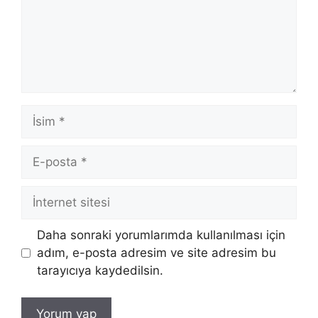
İsim
E-
posta
İnternet
sitesi
Daha sonraki yorumlarımda kullanılması için
adım, e-posta adresim ve site adresim bu
tarayıcıya kaydedilsin.