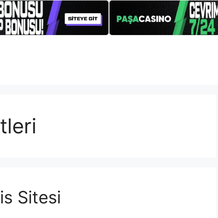
tleri
s Sitesi