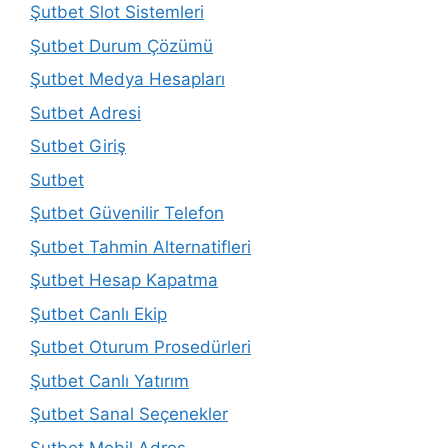
Şutbet Slot Sistemleri
Şutbet Durum Çözümü
Şutbet Medya Hesapları
Sutbet Adresi
Sutbet Giriş
Sutbet
Şutbet Güvenilir Telefon
Şutbet Tahmin Alternatifleri
Şutbet Hesap Kapatma
Şutbet Canlı Ekip
Şutbet Oturum Prosedürleri
Şutbet Canlı Yatırım
Şutbet Sanal Seçenekler
Şutbet Mobil Adres