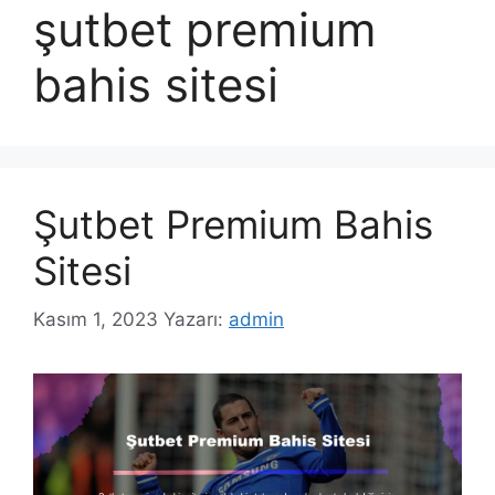
şutbet premium
bahis sitesi
Şutbet Premium Bahis
Sitesi
Kasım 1, 2023
Yazarı:
admin