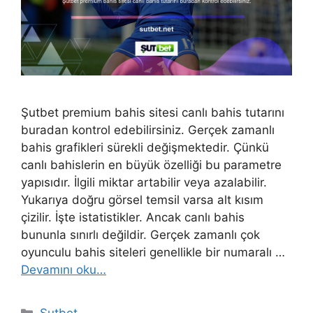
Şutbet premium bahis sitesi canlı bahis tutarını
buradan kontrol edebilirsiniz. Gerçek zamanlı
bahis grafikleri sürekli değişmektedir. Çünkü
canlı bahislerin en büyük özelliği bu parametre
yapısıdır. İlgili miktar artabilir veya azalabilir.
Yukarıya doğru görsel temsil varsa alt kısım
çizilir. İşte istatistikler. Ancak canlı bahis
bununla sınırlı değildir. Gerçek zamanlı çok
oyunculu bahis siteleri genellikle bir numaralı …
Devamını oku…
Kategoriler