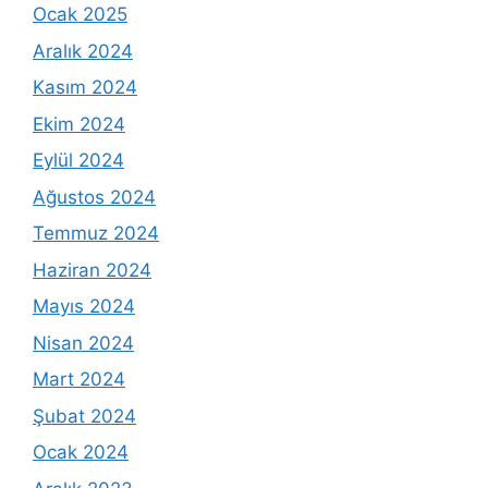
Ocak 2025
Aralık 2024
Kasım 2024
Ekim 2024
Eylül 2024
Ağustos 2024
Temmuz 2024
Haziran 2024
Mayıs 2024
Nisan 2024
Mart 2024
Şubat 2024
Ocak 2024