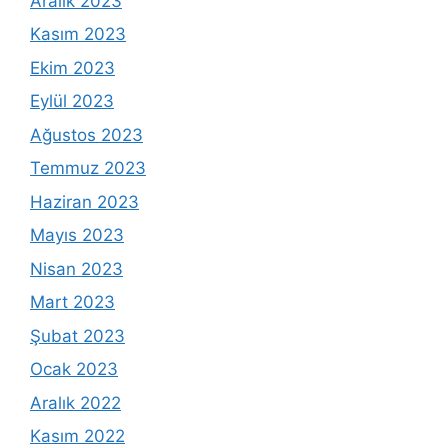
Aralık 2023
Kasım 2023
Ekim 2023
Eylül 2023
Ağustos 2023
Temmuz 2023
Haziran 2023
Mayıs 2023
Nisan 2023
Mart 2023
Şubat 2023
Ocak 2023
Aralık 2022
Kasım 2022