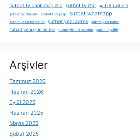
şutbet tv canli maç izle
şutbet tv izle
şutbet twitter'ı
şutbet whatsapp
şutbet twitter sns
şutbet türkçe i̇p
şutbet yeni adres
şutbet yasal hizmetler
şutbet yeni bahis
şutbet yeni giriş adresi
şutbet yüksek oranları
şutbet üyeliği
Arşivler
Temmuz 2026
Haziran 2026
Eylül 2025
Haziran 2025
Mayıs 2025
Şubat 2025