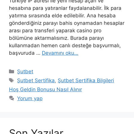
Türkiye IP adresi ile yeni hesap açan ve
hesabına para yatıranlar faydalanabilir. İlk para
yatırma sırasında elde edilebilir. Ana hesaba
gönderdiğiniz parayı bahis oynamadan hesaplar
arası para transferi yaparak casino pro
bölümüne aktarmalısınız. Burada parayı
kullanmadan hemen canlı desteğe başvurmalı,
başvuruda …
Devamını oku…
Kategoriler
Şutbet
Etiketler
Şutbet Sertifika
,
Şutbet Sertifika Bilgileri
Hoş Geldin Bonusu Nasıl Alınır
Yorum yap
Son Yazılar