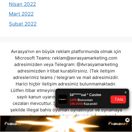
Nisan 2022
Mart 2022
Şubat 2022
Avrasya'nın en büyük reklam platformunda olmak için
Microsoft Teams:
reklam@avrasyamarketing.com
adresimizden veya Telegram: @Avrasyamarketing
adresimizden irtibat kurabilirsiniz. (Tek iletişim
adreslerimiz teams / telegram ve mail adresimizdir.
Harici hiçbir iletişim adresimiz bulunmamaktadır.
Lütfen itibar etmeyiniz.) Türkiye yasalarına göre 7258
sayılı kanun uyarınca yasa dışı bahis oynamanın
cezaları mevcuttur. Şu an bulunduğunuz site hiç bir
şekilde illegal bahis oyunları oynatmıyor ve oynamaya
aracı olmuyordur.
betplease
|
betclub
|
casilobi
|
×
rockslotcasino
|
cloverbet
|
cazino
|
betsilva
|
armibet